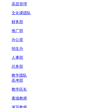
高层管理
文化课团队
财务部
推广部
办公室
招生办
人事部
总务部
教学团队
高考部
教学区长
素描教师
速写教师